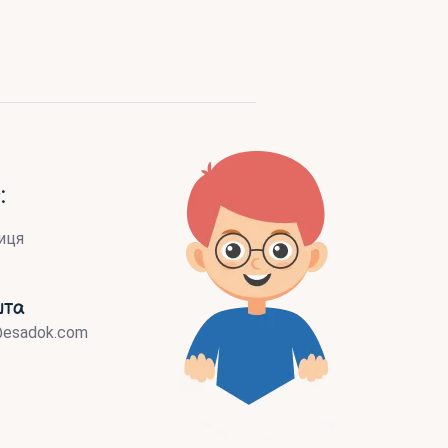
:
иця
шта
@esadok.com