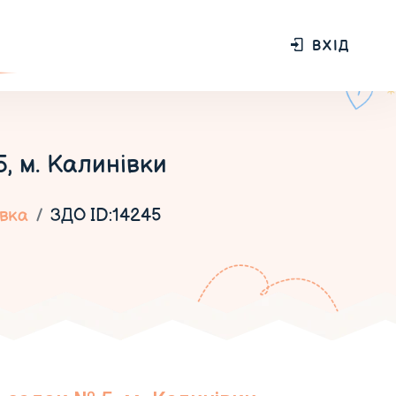
ВХІД
, м. Калинівки
вка
ЗДО ID:14245