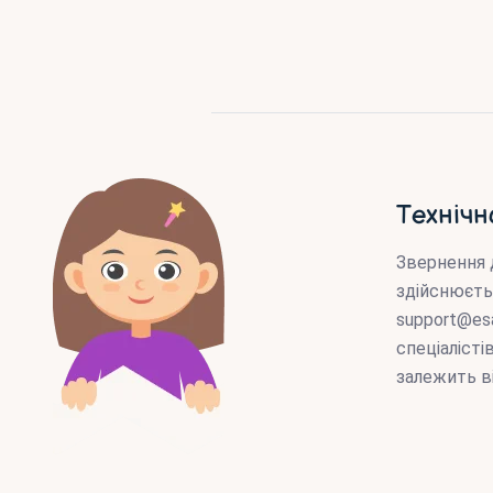
Технічн
Звернення 
здійснюєть
support@es
спеціаліст
залежить в