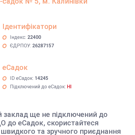
садок № 5, м. Калинівки
Ідентифікатори
Індекс:
22400
ЄДРПОУ:
26287157
еСадок
ID еСадок:
14245
Підключений до еСадок:
НІ
й заклад ще не підключений до
О до еСадок, скористайтеся
 швидкого та зручного приєднання