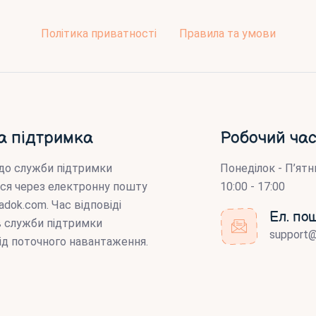
Політика приватності
Правила та умови
а підтримка
Робочий час
до служби підтримки
Понеділок - П’ятн
ся через електронну пошту
10:00 - 17:00
adok.com
. Час відповіді
Ел. по
ів служби підтримки
support
ід поточного навантаження.