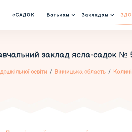
еСАДОК
Батькам
Закладам
ЗДО
вчальний заклад ясла-садок № 5
дошкільної освіти
Вінницька область
Калині