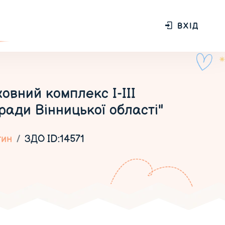
ВХІД
овний комплекс I-III
ради Вінницької області"
тин
ЗДО ID:14571