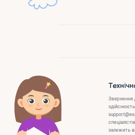
Технічн
Звернення 
здійснюєть
support@es
спеціаліст
залежить в