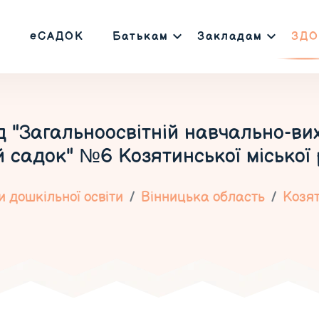
еСАДОК
Батькам
Закладам
ЗДО
"Загальноосвітній навчально-вих
 садок" №6 Козятинської міської 
 дошкільної освіти
Вінницька область
Козя