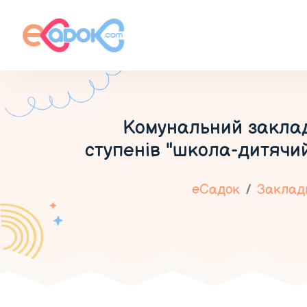
Комунальний заклад 
ступенів "школа-дитячий
еСадок
Заклади