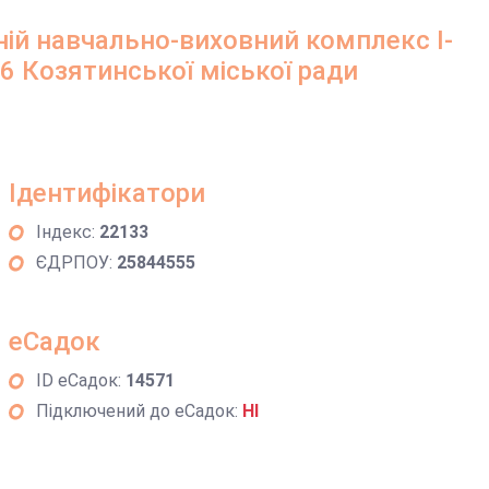
ій навчально-виховний комплекс I-
№6 Козятинської міської ради
Ідентифікатори
Індекс:
22133
ЄДРПОУ:
25844555
еСадок
ID еСадок:
14571
Підключений до еСадок:
НІ