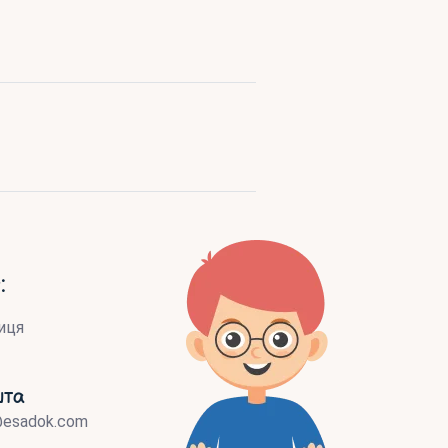
:
иця
шта
@esadok.com