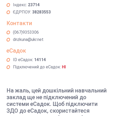
Індекс:
23714
ЄДРПОУ:
38283553
Контакти
(067)9353306
dnzkuna@ukr.net
еСадок
ID еСадок:
14114
Підключений до еСадок:
НІ
На жаль, цей дошкільний навчальний
заклад ще не підключений до
системи еСадок. Щоб підключити
ЗДО до еСадок, скористайтеся