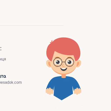
:
иця
шта
@esadok.com