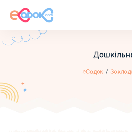
Дошкільн
еСадок
Заклади