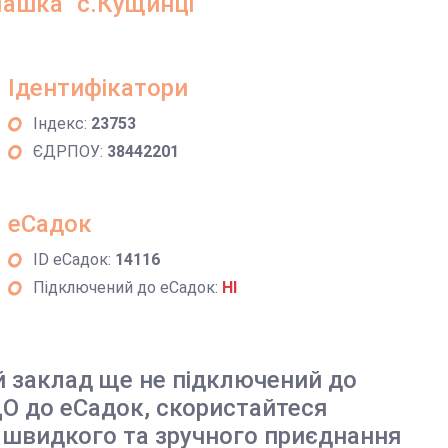
ашка" с.Кущинці
Ідентифікатори
Індекс:
23753
ЄДРПОУ:
38442201
еСадок
ID еСадок:
14116
Підключений до еСадок:
НІ
й заклад ще не підключений до
О до еСадок, скористайтеся
 швидкого та зручного приєднання