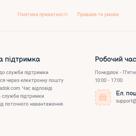
Політика приватності
Правила та умови
а підтримка
Робочий час
до служби підтримки
Понеділок - П’ятн
ся через електронну пошту
10:00 - 17:00
adok.com
. Час відповіді
Ел. по
ів служби підтримки
support
ід поточного навантаження.