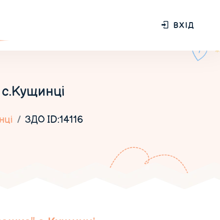
ВХІД
с.Кущинці
нці
ЗДО ID:14116