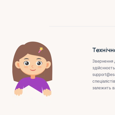
Технічн
Звернення 
здійснюєть
support@es
спеціаліст
залежить в