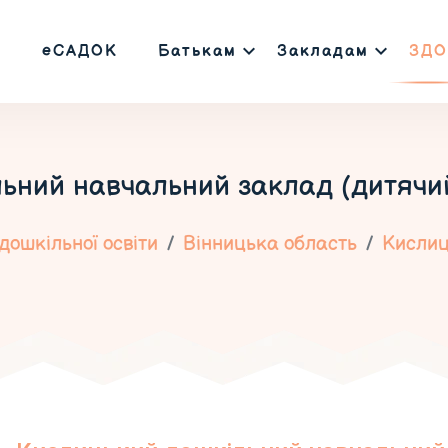
еСАДОК
Батькам
Закладам
ЗДО
ьний навчальний заклад (дитячий
дошкільної освіти
Вінницька область
Кисли