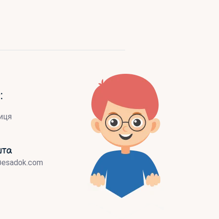
:
иця
шта
@esadok.com