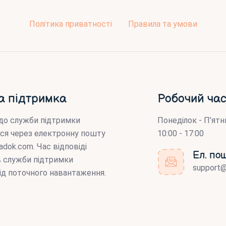
Політика приватності
Правила та умови
а підтримка
Робочий час
до служби підтримки
Понеділок - П’ятн
ся через електронну пошту
10:00 - 17:00
adok.com
. Час відповіді
Ел. по
ів служби підтримки
support
ід поточного навантаження.