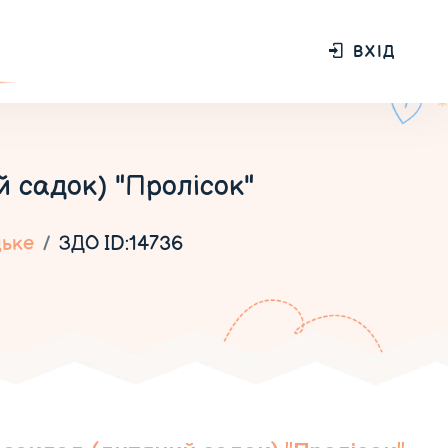
ВХІД
 садок) "Пролісок"
цьке
ЗДО ID:14736