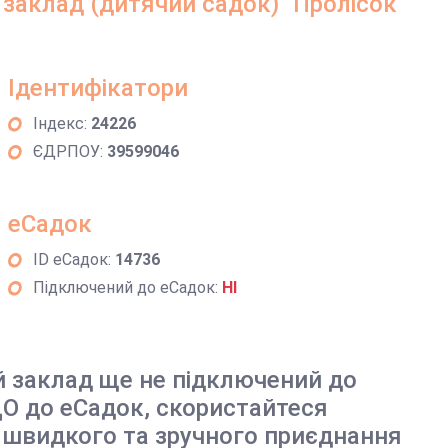
аклад (дитячий садок) "Пролісок"
Ідентифікатори
Індекс:
24226
ЄДРПОУ:
39599046
еСадок
ID еСадок:
14736
Підключений до еСадок:
НІ
й заклад ще не підключений до
О до еСадок, скористайтеся
 швидкого та зручного приєднання