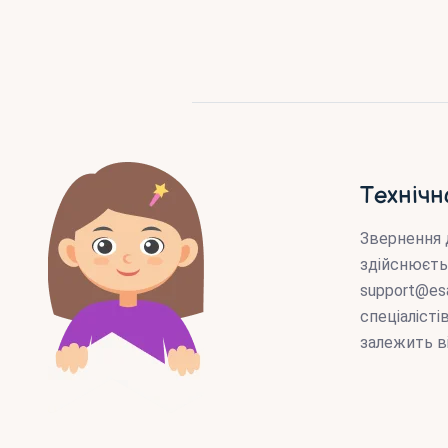
Технічн
Звернення 
здійснюєть
support@es
спеціаліст
залежить в