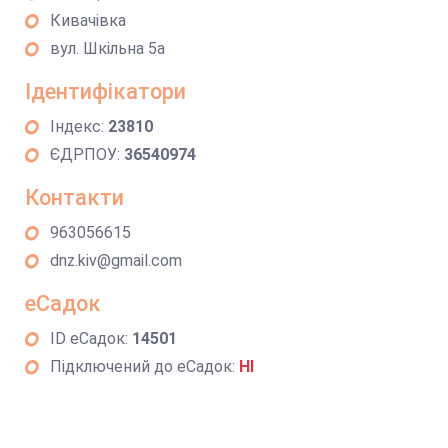
Кивачівка
вул. Шкільна 5а
Ідентифікатори
Індекс:
23810
ЄДРПОУ:
36540974
Контакти
963056615
dnz.kiv@gmail.com
еСадок
ID еСадок:
14501
Підключений до еСадок:
НІ