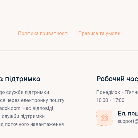
Політика приватності
Правила та умови
а підтримка
Робочий час
до служби підтримки
Понеділок - П’ятн
ся через електронну пошту
10:00 - 17:00
adok.com
. Час відповіді
Ел. по
ів служби підтримки
support
ід поточного навантаження.