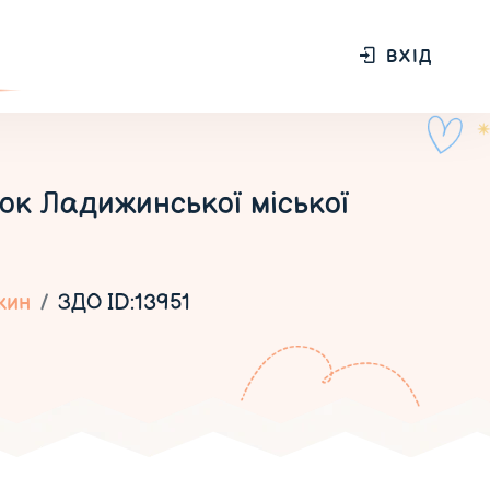
ВХІД
к Ладижинської міської
жин
ЗДО ID:13951