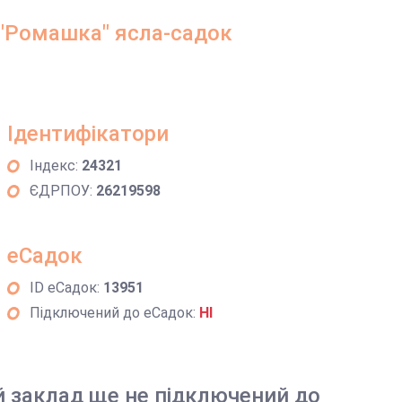
"Ромашка" ясла-садок
Ідентифікатори
Індекс:
24321
ЄДРПОУ:
26219598
еСадок
ID еСадок:
13951
Підключений до еСадок:
НІ
й заклад ще не підключений до