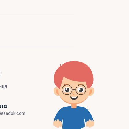
:
иця
шта
@esadok.com