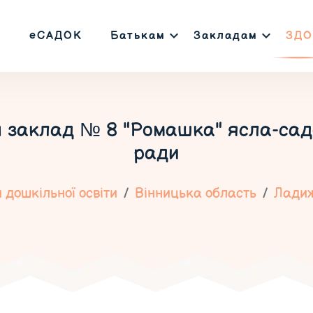
еСАДОК
Батькам
Закладам
ЗДО
 заклад № 8 "Ромашка" ясла-садо
ради
 дошкільної освіти
Вінницька область
Лади