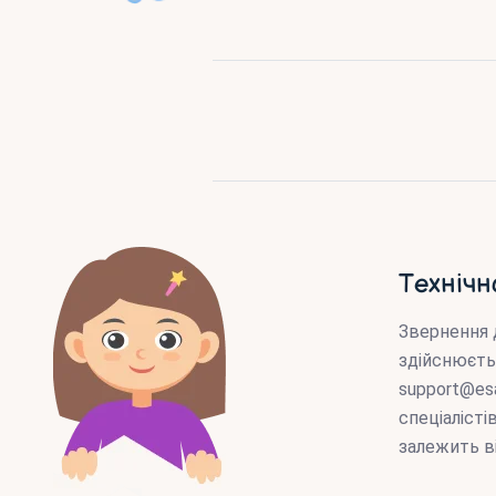
Технічн
Звернення 
здійснюєть
support@es
спеціаліст
залежить в