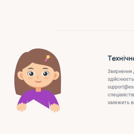
Технічн
Звернення 
здійснюєть
support@es
спеціаліст
залежить в