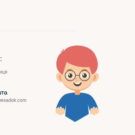
:
иця
шта
@esadok.com