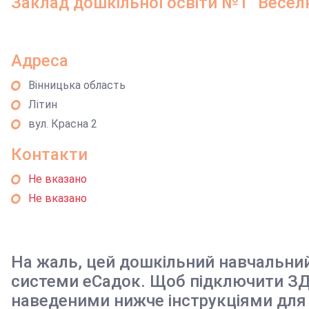
Заклад дошкільної освіти №1 "Веселк
Адреса
Вінницька область
Літин
вул. Красна 2
Контакти
Не вказано
Не вказано
На жаль, цей дошкільний навчальни
системи еСадок. Щоб підключити ЗД
наведеними нижче інструкціями для