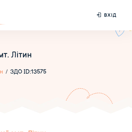
ВХІД
т. Літин
н
ЗДО ID:13575