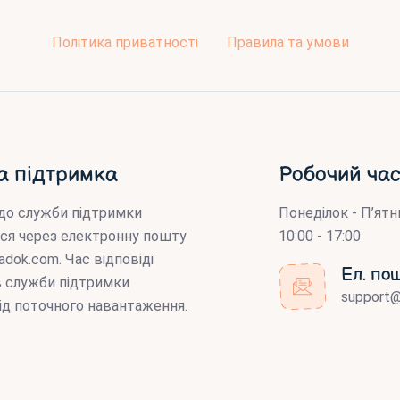
Політика приватності
Правила та умови
а підтримка
Робочий час
до служби підтримки
Понеділок - П’ятн
ся через електронну пошту
10:00 - 17:00
adok.com
. Час відповіді
Ел. по
ів служби підтримки
support
ід поточного навантаження.