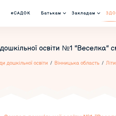
еСАДОК
Батькам
Закладам
ЗДО
дошкільної освіти №1 "Веселка" см
и дошкільної освіти
Вінницька область
Літи