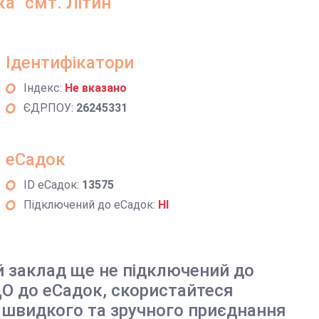
а" смт. Літин
Ідентифікатори
Індекс:
Не вказано
ЄДРПОУ:
26245331
еСадок
ID еСадок:
13575
Підключений до еСадок:
НІ
й заклад ще не підключений до
О до еСадок, скористайтеся
 швидкого та зручного приєднання