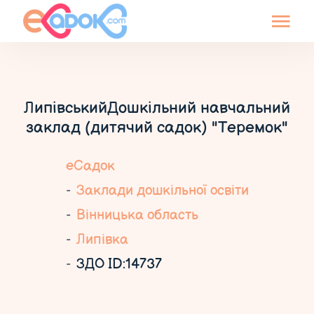
ЛипівськийДошкільний навчальний
заклад (дитячий садок) "Теремок"
еСадок
Заклади дошкільної освіти
Вінницька область
Липівка
ЗДО ID:14737