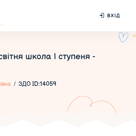
ВХІД
вітня школа І ступеня -
івка
ЗДО ID:14059