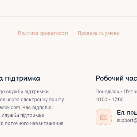
Політика приватності
Правила та умови
а підтримка
Робочий час
до служби підтримки
Понеділок - П’ятн
ся через електронну пошту
10:00 - 17:00
adok.com
. Час відповіді
Ел. по
ів служби підтримки
support
ід поточного навантаження.