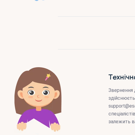
Технічн
Звернення 
здійснюєть
support@es
спеціаліст
залежить в