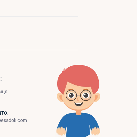
:
иця
шта
@esadok.com