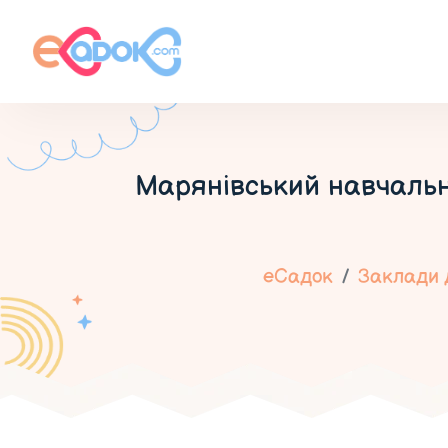
Марянівський навчально
еСадок
Заклади д