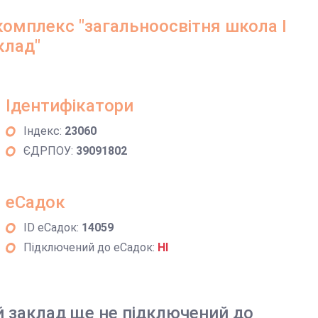
омплекс "загальноосвітня школа І
клад"
Ідентифікатори
Індекс:
23060
ЄДРПОУ:
39091802
еСадок
ID еСадок:
14059
Підключений до еСадок:
НІ
й заклад ще не підключений до