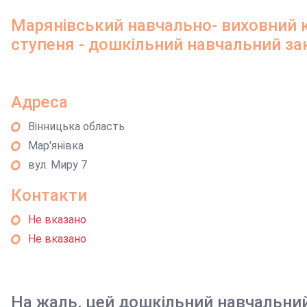
Марянівський навчально- виховний к
ступеня - дошкільний навчальний за
Адреса
Вінницька область
Мар'янівка
вул. Миру 7
Контакти
Не вказано
Не вказано
На жаль, цей дошкільний навчальни