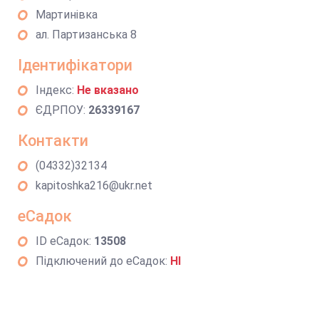
Мартинівка
ал. Партизанська 8
Ідентифікатори
Індекс:
Не вказано
ЄДРПОУ:
26339167
Контакти
(04332)32134
kapitoshka216@ukr.net
еСадок
ID еСадок:
13508
Підключений до еСадок:
НІ