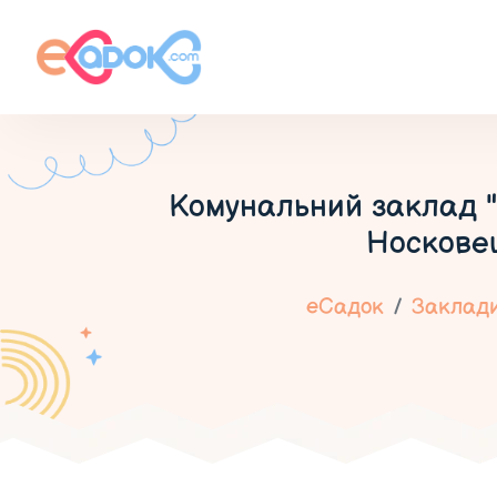
Комунальний заклад "
Носковец
еСадок
Заклади