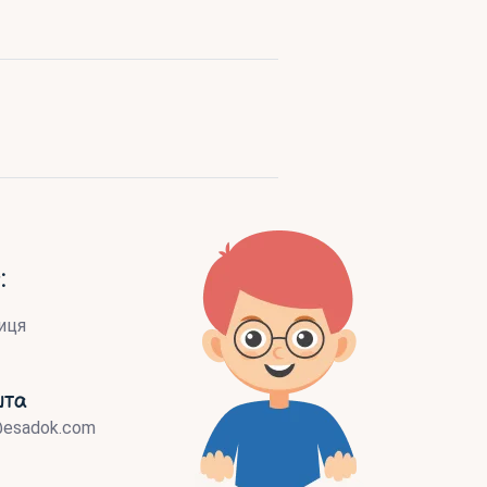
:
иця
шта
@esadok.com