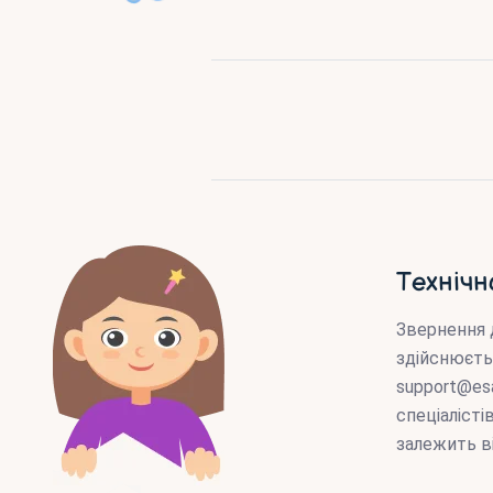
Технічн
Звернення 
здійснюєть
support@es
спеціаліст
залежить в