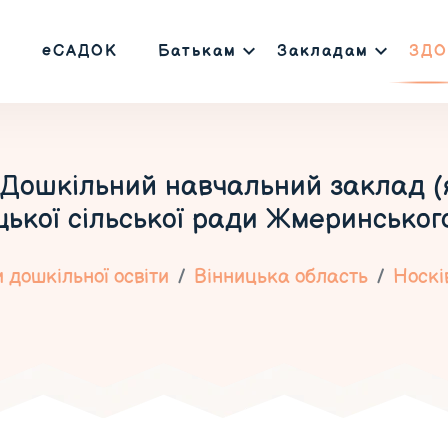
еСАДОК
Батькам
Закладам
ЗДО
Дошкільний навчальний заклад (
ької сільської ради Жмеринськог
 дошкільної освіти
Вінницька область
Носкі