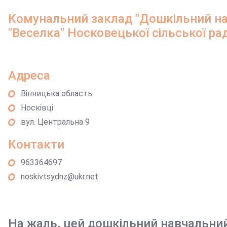
Комунальний заклад "Дошкільний на
"Веселка" Носковецької сільської р
Адреса
Вінницька область
Носківці
вул. Центральна 9
Контакти
963364697
noskivtsydnz@ukr.net
На жаль, цей дошкільний навчальни