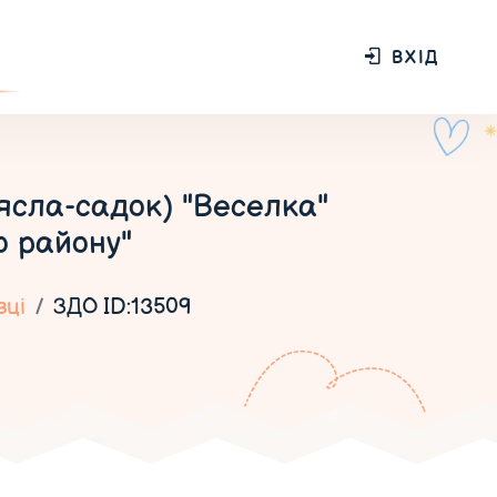
ВХІД
ясла-садок) "Веселка"
о району"
вці
ЗДО ID:13509