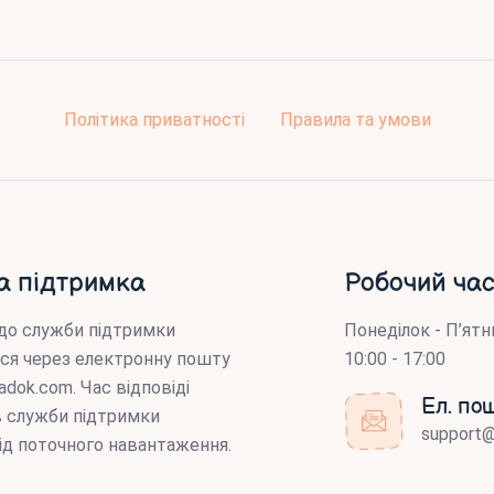
Політика приватності
Правила та умови
а підтримка
Робочий час
до служби підтримки
Понеділок - П’ятн
ся через електронну пошту
10:00 - 17:00
adok.com
. Час відповіді
Ел. по
ів служби підтримки
support
ід поточного навантаження.