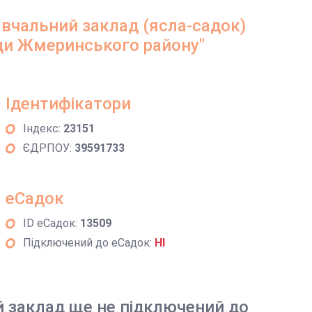
вчальний заклад (ясла-садок)
ади Жмеринського району"
Ідентифікатори
Індекс:
23151
ЄДРПОУ:
39591733
еСадок
ID еСадок:
13509
Підключений до еСадок:
НІ
й заклад ще не підключений до