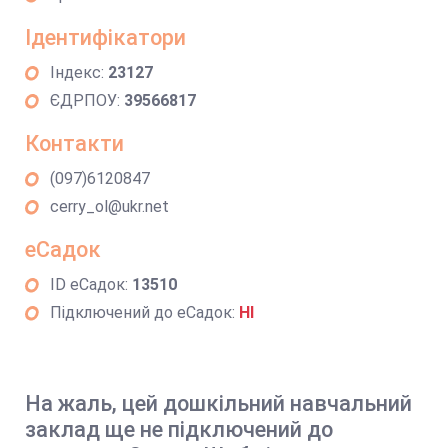
Ідентифікатори
Індекс:
23127
ЄДРПОУ:
39566817
Контакти
(097)6120847
cerry_ol@ukr.net
еСадок
ID еСадок:
13510
Підключений до еСадок:
НІ
На жаль, цей дошкільний навчальний
заклад ще не підключений до