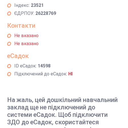
Індекс:
23521
ЄДРПОУ:
26228769
Контакти
Не вказано
Не вказано
еСадок
ID еСадок:
14598
Підключений до еСадок:
НІ
На жаль, цей дошкільний навчальний
заклад ще не підключений до
системи еСадок. Щоб підключити
ЗДО до еСадок, скористайтеся