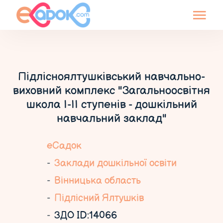
Підлісноялтушківський навчально-
виховний комплекс "Загальноосвітня
школа І-ІІ ступенів - дошкільний
навчальний заклад"
еСадок
Заклади дошкільної освіти
Вінницька область
Підлісний Ялтушків
ЗДО ID:14066