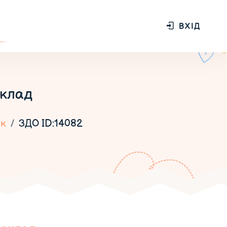
ВХІД
аклад
ик
ЗДО ID:14082