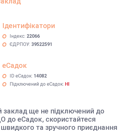
заклад
Ідентифікатори
Індекс:
22066
ЄДРПОУ:
39522591
еСадок
ID еСадок:
14082
Підключений до еСадок:
НІ
й заклад ще не підключений до
О до еСадок, скористайтеся
 швидкого та зручного приєднання