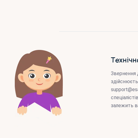
Технічн
Звернення 
здійснюєть
support@es
спеціаліст
залежить в