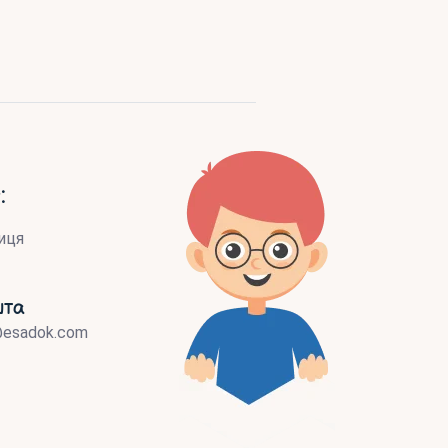
:
иця
шта
@esadok.com