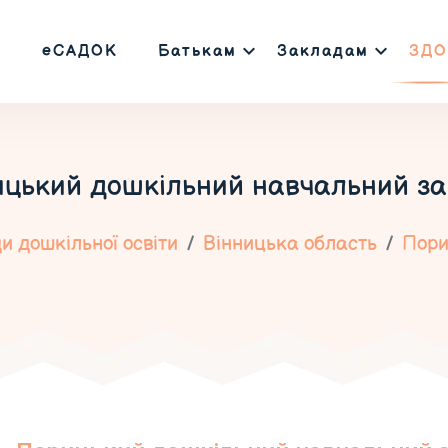
еСАДОК
Батькам
Закладам
ЗДО
цький дошкільний навчальний з
и дошкільної освіти
Вінницька область
Пор