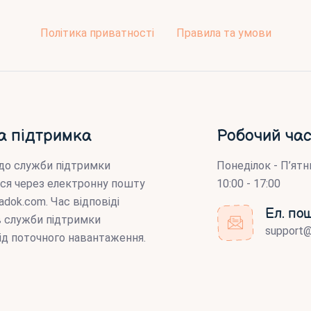
Політика приватності
Правила та умови
а підтримка
Робочий час
до служби підтримки
Понеділок - П’ятн
ся через електронну пошту
10:00 - 17:00
adok.com
. Час відповіді
Ел. по
ів служби підтримки
support
ід поточного навантаження.