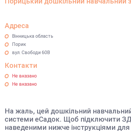
Порицький дошкільний навчальний 
Адреса
Вінницька область
Порик
вул. Свободи 60В
Контакти
Не вказано
Не вказано
На жаль, цей дошкільний навчальни
системи еСадок. Щоб підключити ЗД
наведеними нижче інструкціями для