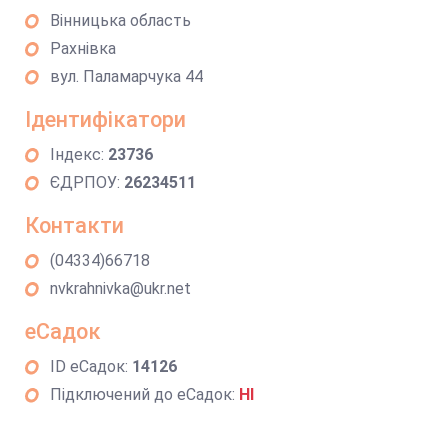
Вінницька область
Рахнівка
вул. Паламарчука 44
Ідентифікатори
Індекс:
23736
ЄДРПОУ:
26234511
Контакти
(04334)66718
nvkrahnivka@ukr.net
еСадок
ID еСадок:
14126
Підключений до еСадок:
НІ