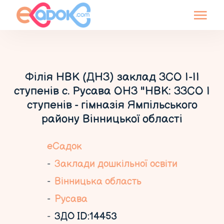
Філія НВК (ДНЗ) заклад ЗСО І-ІІ
ступенів с. Русава ОНЗ "НВК: ЗЗСО І
ступенів - гімназія Ямпільського
району Вінницької області
еСадок
Заклади дошкільної освіти
Вінницька область
Русава
ЗДО ID:14453