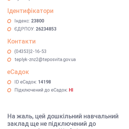
Ідентифікатори
Індекс:
23800
ЄДРПОУ:
26234853
Контакти
(04353)2-16-53
teplyk-znz2@teposvita.gov.ua
еСадок
ID еСадок:
14198
Підключений до еСадок:
НІ
На жаль, цей дошкільний навчальний
заклад ще не підключений до