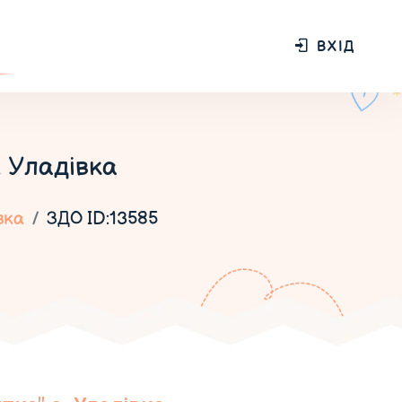
ВХІД
. Уладівка
вка
ЗДО ID:13585