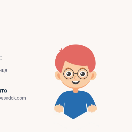
:
иця
шта
@esadok.com