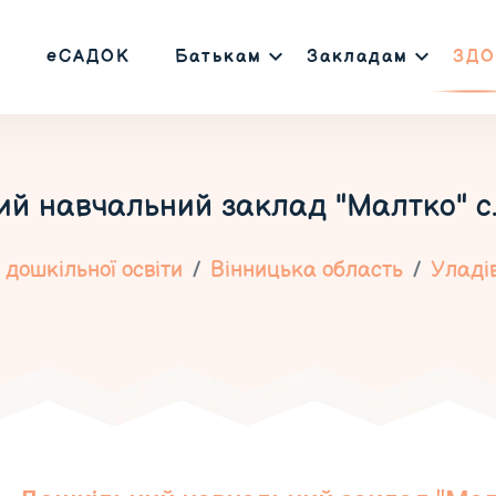
еСАДОК
Батькам
Закладам
ЗДО
й навчальний заклад "Малтко" с
дошкільної освіти
Вінницька область
Уладі