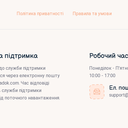
Політика приватності
Правила та умови
а підтримка
Робочий час
до служби підтримки
Понеділок - П’ятн
ся через електронну пошту
10:00 - 17:00
adok.com
. Час відповіді
Ел. по
ів служби підтримки
support
ід поточного навантаження.