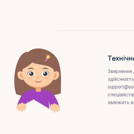
Технічн
Звернення 
здійснюєть
support@es
спеціаліст
залежить в