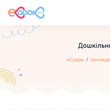
Дошкільни
еСадок
Заклади 