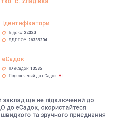
ко" с. Уладівка
Ідентифікатори
Індекс:
22320
ЄДРПОУ:
26339204
еСадок
ID еСадок:
13585
Підключений до еСадок:
НІ
й заклад ще не підключений до
О до еСадок, скористайтеся
 швидкого та зручного приєднання