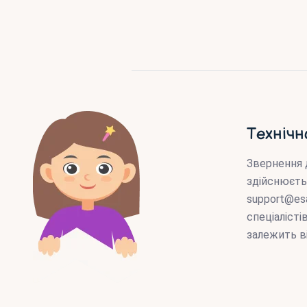
Технічн
Звернення 
здійснюєть
support@es
спеціаліст
залежить в