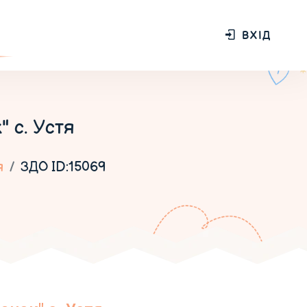
ВХІД
 с. Устя
я
ЗДО ID:15069