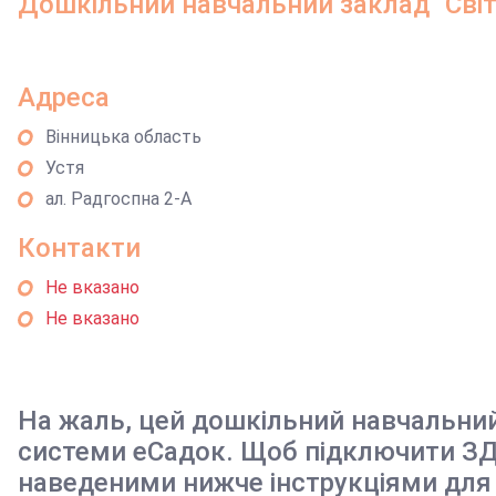
Дошкільний навчальний заклад "Світ
Адреса
Вінницька область
Устя
ал. Радгоспна 2-А
Контакти
Не вказано
Не вказано
На жаль, цей дошкільний навчальни
системи еСадок. Щоб підключити ЗД
наведеними нижче інструкціями для