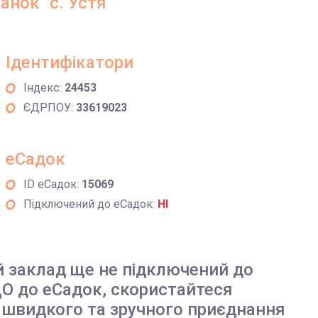
анок" с. Устя
Ідентифікатори
Індекс:
24453
ЄДРПОУ:
33619023
еСадок
ID еСадок:
15069
Підключений до еСадок:
НІ
й заклад ще не підключений до
О до еСадок, скористайтеся
 швидкого та зручного приєднання