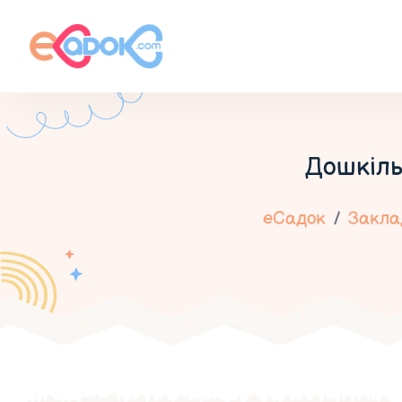
Дошкіль
еСадок
Заклад