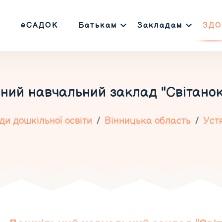
еСАДОК
Батькам
Закладам
ЗДО
ний навчальний заклад "Світанок"
и дошкільної освіти
Вінницька область
Уст