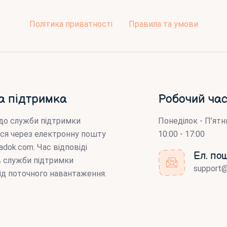
Політика приватності
Правила та умови
а підтримка
Робочий час
до служби підтримки
Понеділок - П’ятн
ся через електронну пошту
10:00 - 17:00
adok.com
. Час відповіді
Ел. по
ів служби підтримки
support
ід поточного навантаження.