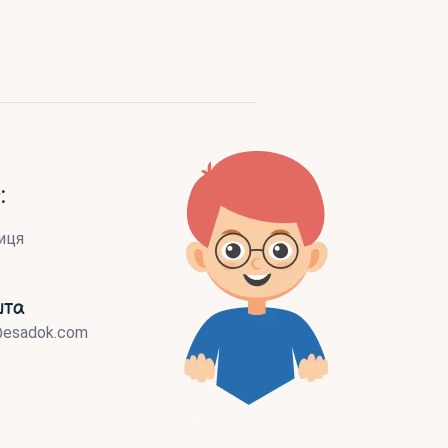
:
иця
шта
@esadok.com