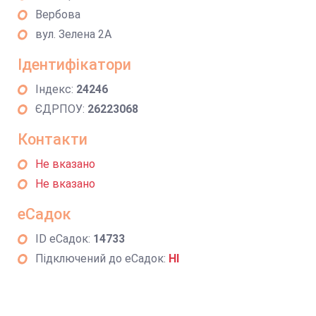
Вербова
вул. Зелена 2А
Ідентифікатори
Індекс:
24246
ЄДРПОУ:
26223068
Контакти
Не вказано
Не вказано
еСадок
ID еСадок:
14733
Підключений до еСадок:
НІ