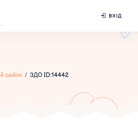
ВХІД
й район
ЗДО ID:14442