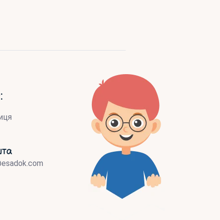
:
иця
шта
@esadok.com