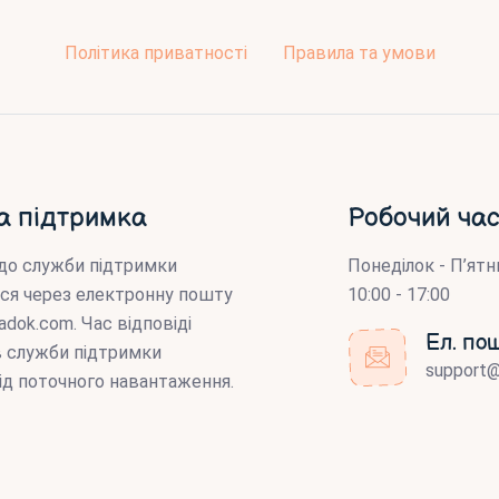
Політика приватності
Правила та умови
а підтримка
Робочий час
до служби підтримки
Понеділок - П’ятн
ся через електронну пошту
10:00 - 17:00
adok.com
. Час відповіді
Ел. по
ів служби підтримки
support
ід поточного навантаження.