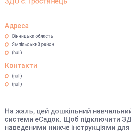
ЗДО с.Тростянець
Адреса
Вінницька область
Ямпільський район
(null)
Контакти
(null)
(null)
На жаль, цей дошкільний навчальни
системи еСадок. Щоб підключити ЗД
наведеними нижче інструкціями для