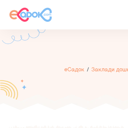
еСадок
Заклади дошкі