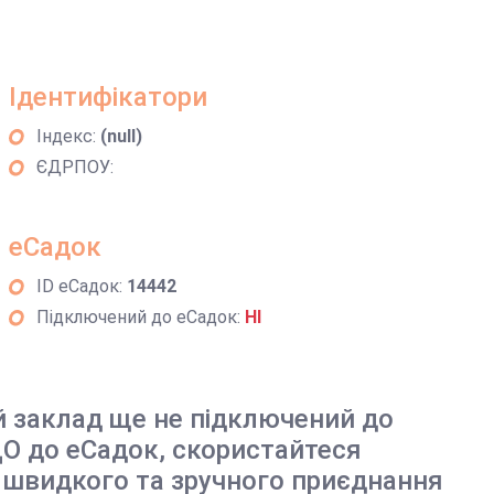
Ідентифікатори
Індекс:
(null)
ЄДРПОУ:
еСадок
ID еСадок:
14442
Підключений до еСадок:
НІ
й заклад ще не підключений до
О до еСадок, скористайтеся
 швидкого та зручного приєднання