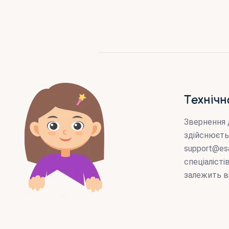
Технічн
Звернення 
здійснюєть
support@es
спеціаліст
залежить в