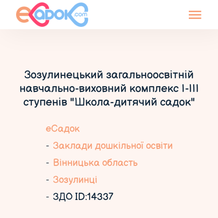
Зозулинецький загальноосвітній
навчально-виховний комплекс І-ІІІ
ступенів "Школа-дитячий садок"
еСадок
Заклади дошкільної освіти
Вінницька область
Зозулинці
ЗДО ID:14337