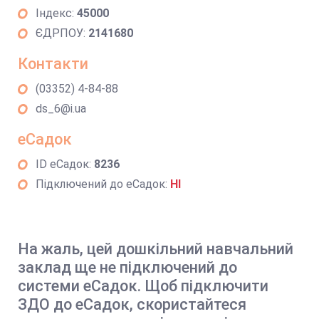
Індекс:
45000
ЄДРПОУ:
2141680
Контакти
(03352) 4-84-88
ds_6@i.ua
еСадок
ID еСадок:
8236
Підключений до еСадок:
НІ
На жаль, цей дошкільний навчальний
заклад ще не підключений до
системи еСадок. Щоб підключити
ЗДО до еСадок, скористайтеся