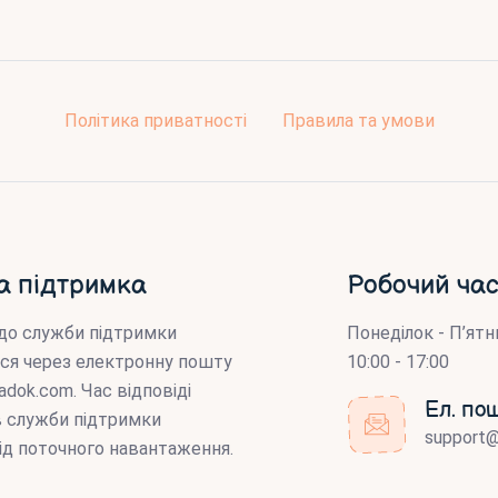
Політика приватності
Правила та умови
а підтримка
Робочий час
до служби підтримки
Понеділок - П’ятн
ся через електронну пошту
10:00 - 17:00
adok.com
. Час відповіді
Ел. по
ів служби підтримки
support
ід поточного навантаження.