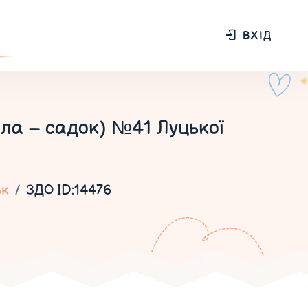
ВХІД
ла – садок) №41 Луцької
ьк
ЗДО ID:14476