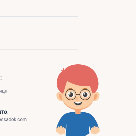
:
иця
шта
@esadok.com