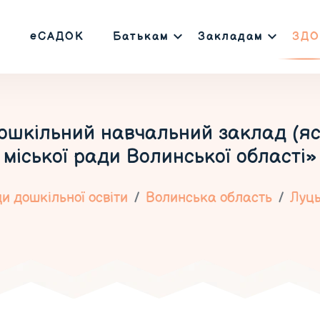
еСАДОК
Батькам
Закладам
ЗДО
шкільний навчальний заклад (яс
міської ради Волинської області»
и дошкільної освіти
Волинська область
Луц