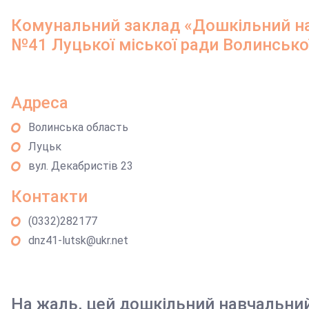
Комунальний заклад «Дошкільний на
№41 Луцької міської ради Волинської
Адреса
Волинська область
Луцьк
вул. Декабристів 23
Контакти
(0332)282177
dnz41-lutsk@ukr.net
На жаль, цей дошкільний навчальни