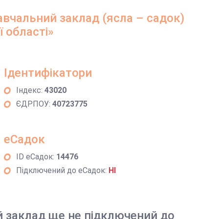
вчальний заклад (ясла – садок)
 області»
Ідентифікатори
Індекс:
43020
ЄДРПОУ:
40723775
еСадок
ID еСадок:
14476
Підключений до еСадок:
НІ
й заклад ще не підключений до