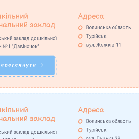
кільний
Адреса
чальний заклад
Волинська область
Турійськ
ський заклад дошкільної
вул. Жежків 11
и №1 "Дзвіночок"
Переглянути
кільний
Адреса
чальний заклад
Волинська область
Турійськ
ський заклад дошкільної
вул. Луцька 29