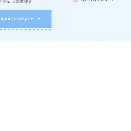
и №2 "Сонечко"
Переглянути