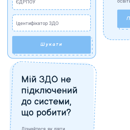
освіт
ЄДРПОУ
Ідентифікатор ЗДО
Шукати
Мій ЗДО не
підключений
до системи,
що робити?
Дізнайтеся, як діяти,