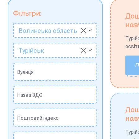
Фільтри:
Дош
нав
Волинська область
Турій
освіт
Турійськ
Вулиця
Назва ЗДО
Дош
нав
Поштовий індекс
Турій