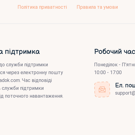
Політика приватності
Правила та умови
а підтримка
Робочий час
до служби підтримки
Понеділок - П’ятн
ся через електронну пошту
10:00 - 17:00
adok.com
. Час відповіді
Ел. по
ів служби підтримки
support
ід поточного навантаження.