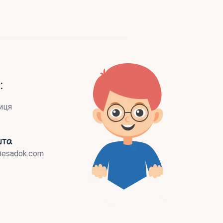
:
иця
шта
@esadok.com