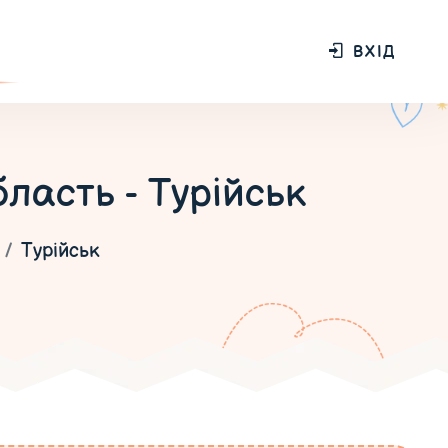
ВХІД
ласть - Турійськ
Турійськ