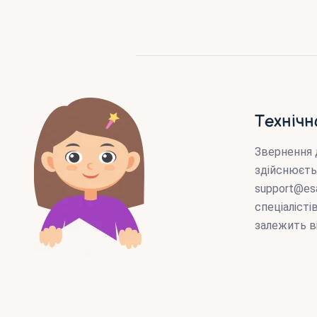
Технічн
Звернення 
здійснюєть
support@es
спеціаліст
залежить в