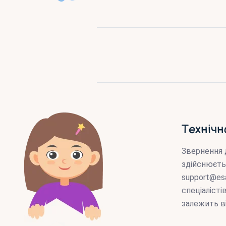
Технічн
Звернення 
здійснюєть
support@es
спеціаліст
залежить в