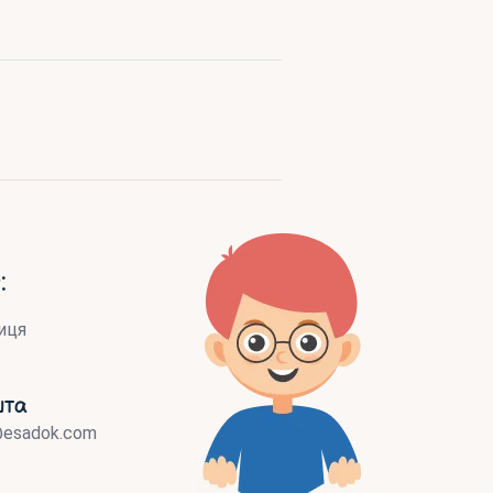
:
иця
шта
@esadok.com