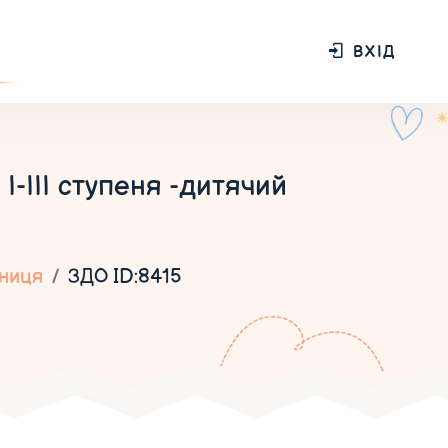
ВХІД
-ІІІ ступеня -дитячий
ниця
ЗДО ID:8415