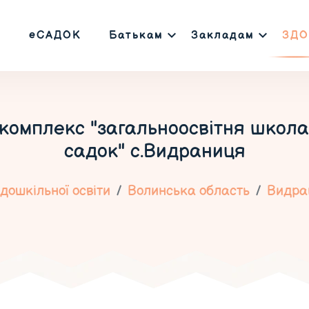
еСАДОК
Батькам
Закладам
ЗДО
омплекс "загальноосвітня школа І
садок" с.Видраниця
дошкільної освіти
Волинська область
Видра