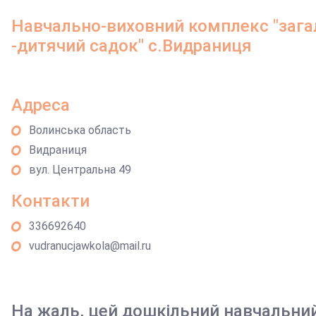
Навчально-виховний комплекс "загал
-дитячий садок" с.Видраниця
Адреса
Волинська область
Видраниця
вул. Центральна 49
Контакти
336692640
vudranucjawkola@mail.ru
На жаль, цей дошкільний навчальни