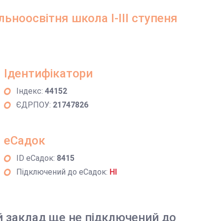
ьноосвітня школа І-ІІІ ступеня
Ідентифікатори
Індекс:
44152
ЄДРПОУ:
21747826
еСадок
ID еСадок:
8415
Підключений до еСадок:
НІ
й заклад ще не підключений до