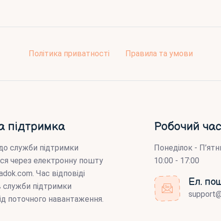
Політика приватності
Правила та умови
а підтримка
Робочий час
до служби підтримки
Понеділок - П’ятн
ся через електронну пошту
10:00 - 17:00
adok.com
. Час відповіді
Ел. по
ів служби підтримки
support
ід поточного навантаження.