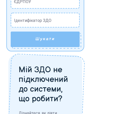
ЄДРПОУ
Ідентифікатор ЗДО
Шукати
Мій ЗДО не
підключений
до системи,
що робити?
Дізнайтеся, як діяти,