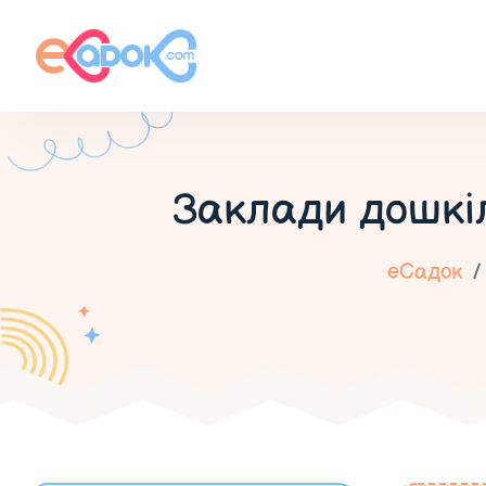
Заклади дошкіл
еСадок