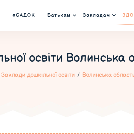
еСАДОК
Батькам
Закладам
ЗДО
ьної освіти
Волинська о
Заклади дошкільної освіти
Волинська област