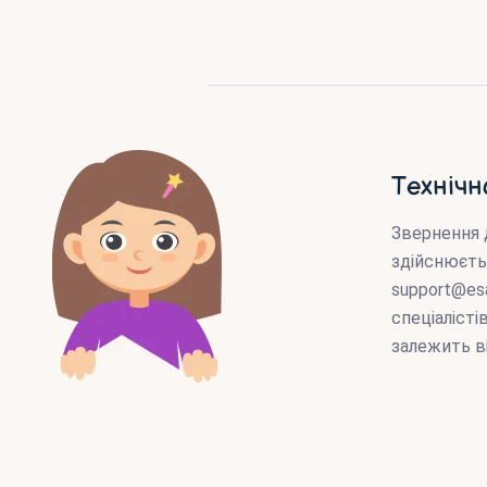
Технічн
Звернення 
здійснюєть
support@es
спеціаліст
залежить в