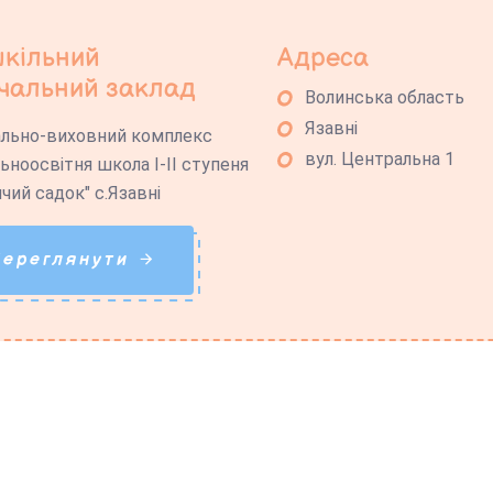
кільний
Адреса
чальний заклад
Волинська область
Язавні
льно-виховний комплекс
вул. Центральна 1
льноосвітня школа І-ІІ ступеня
ячий садок" с.Язавні
Переглянути