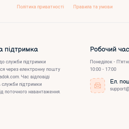
Політика приватності
Правила та умови
а підтримка
Робочий час
до служби підтримки
Понеділок - П’ятн
ся через електронну пошту
10:00 - 17:00
adok.com
. Час відповіді
Ел. по
ів служби підтримки
support
ід поточного навантаження.