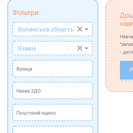
Фільтри:
Дош
нав
Волинська область
Навча
"зага
Язавні
- дит
Вулиця
Назва ЗДО
Поштовий індекс