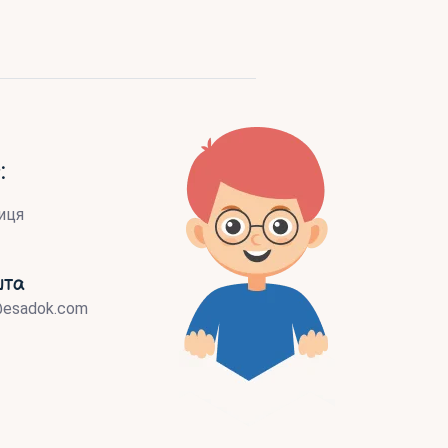
:
иця
шта
@esadok.com