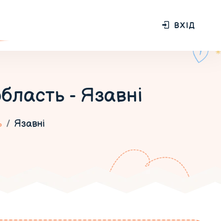
ВХІД
бласть - Язавні
ь
Язавні