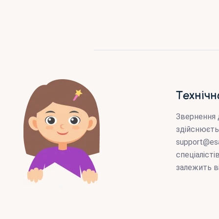
Технічн
Звернення 
здійснюєть
support@es
спеціаліст
залежить в