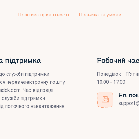
Політика приватності
Правила та умови
а підтримка
Робочий час
до служби підтримки
Понеділок - П’ятн
ся через електронну пошту
10:00 - 17:00
adok.com
. Час відповіді
Ел. по
ів служби підтримки
support
ід поточного навантаження.