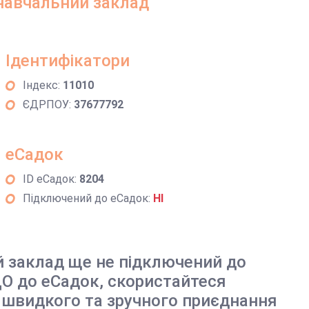
навчальний заклад
Ідентифікатори
Індекс:
11010
ЄДРПОУ:
37677792
еСадок
ID еСадок:
8204
Підключений до еСадок:
НІ
й заклад ще не підключений до
О до еСадок, скористайтеся
 швидкого та зручного приєднання