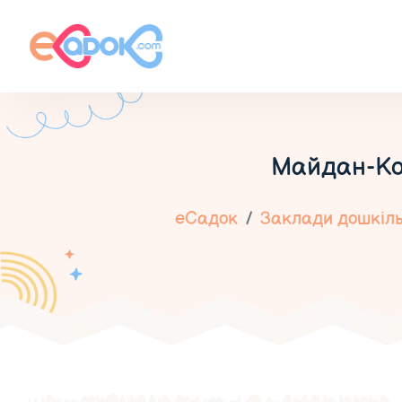
Майдан-Ко
еСадок
Заклади дошкільн