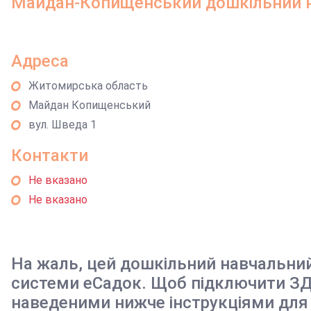
Майдан-Копищенський дошкільний 
Адреса
Житомирська область
Майдан Копищенський
вул. Шведа 1
Контакти
Не вказано
Не вказано
На жаль, цей дошкільний навчальни
системи еСадок. Щоб підключити ЗД
наведеними нижче інструкціями для