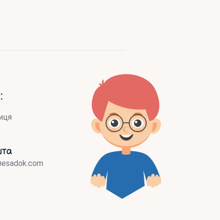
:
иця
шта
@esadok.com