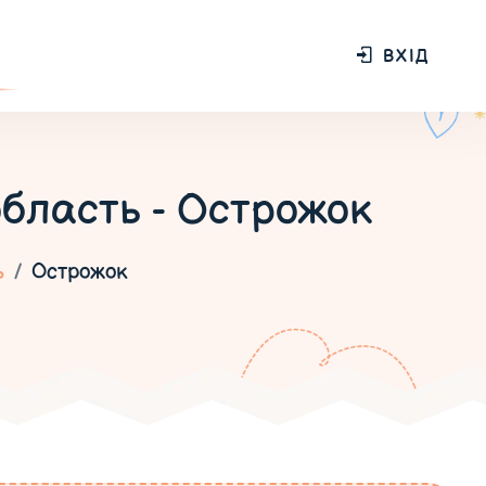
ВХІД
бласть - Острожок
ь
Острожок