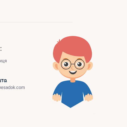
:
иця
шта
@esadok.com