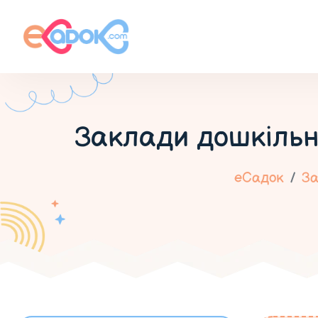
Заклади дошкільн
еСадок
За