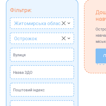
Фільтри:
Дош
нав
Житомирська область
Остр
навча
Острожок
міськ
Вулиця
Назва ЗДО
Поштовий індекс