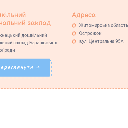
кільний
Адреса
чальний заклад
Житомирська област
Острожок
ожецький дошкільний
вул. Центральна 95А
льний заклад Баранівської
ої ради
Переглянути