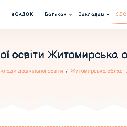
еСАДОК
Батькам
Закладам
ЗДО
ої освіти
Житомирська о
клади дошкільної освіти
Житомирська област