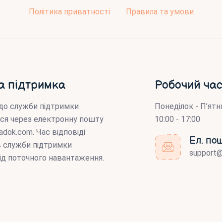
Політика приватності
Правила та умови
а підтримка
Робочий час
до служби підтримки
Понеділок - П’ятн
ся через електронну пошту
10:00 - 17:00
adok.com
. Час відповіді
Ел. по
ів служби підтримки
support
ід поточного навантаження.