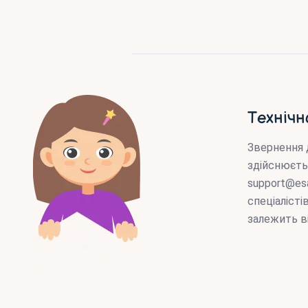
Технічн
Звернення 
здійснюєть
support@es
спеціаліст
залежить в