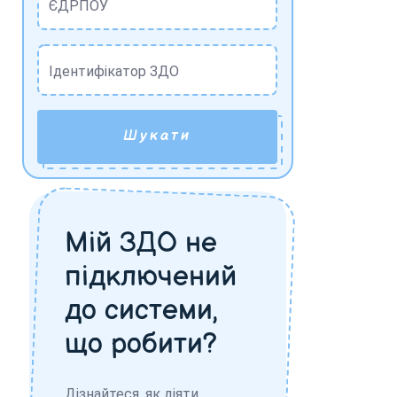
ЄДРПОУ
Ідентифікатор ЗДО
Шукати
Мій ЗДО не
підключений
до системи,
що робити?
Дізнайтеся, як діяти,