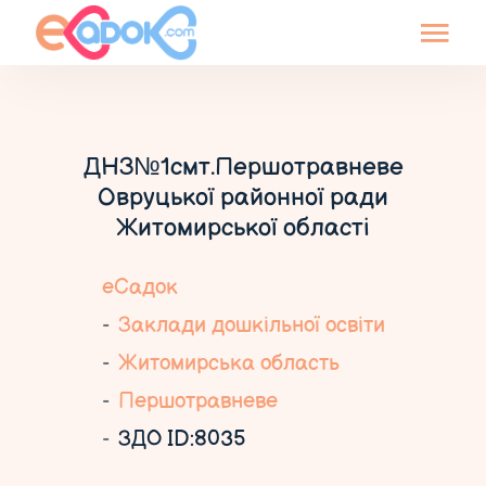
ДНЗ№1смт.Першотравневе
Овруцької районної ради
Житомирської області
еСадок
Заклади дошкільної освіти
Житомирська область
Першотравневе
ЗДО ID:8035