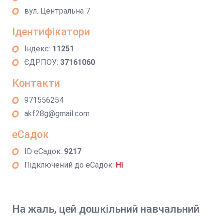
вул. Центральна 7
Ідентифікатори
Індекс:
11251
ЄДРПОУ:
37161060
Контакти
971556254
akf28g@gmail.com
еСадок
ID еСадок:
9217
Підключений до еСадок:
НІ
На жаль, цей дошкільний навчальний