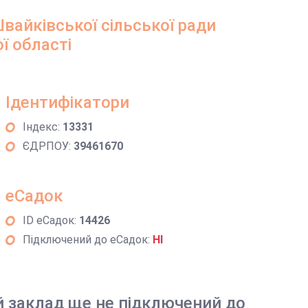
Швайківської сільської ради
ї області
Ідентифікатори
Індекс:
13331
ЄДРПОУ:
39461670
еСадок
ID еСадок:
14426
Підключений до еСадок:
НІ
й заклад ще не підключений до