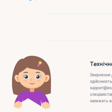
Технічн
Звернення 
здійснюєть
support@es
спеціаліст
залежить в