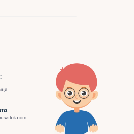
:
иця
шта
@esadok.com