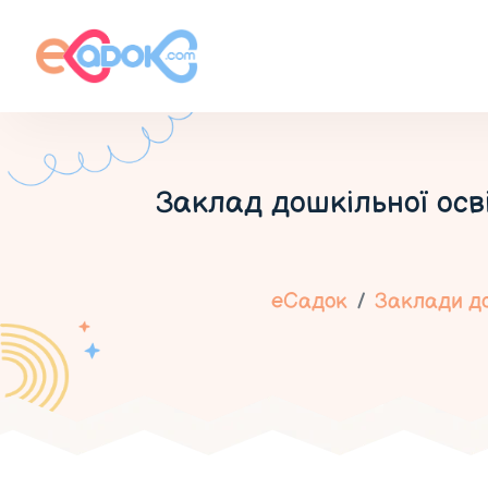
Заклад дошкільної осві
еСадок
Заклади до