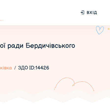
ВХІД
кої ради Бердичівського
ківка
ЗДО ID:14426