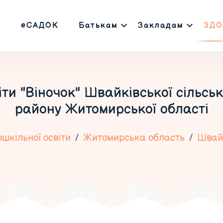
еСАДОК
Батькам
Закладам
ЗДО
ти "Віночок" Швайківської сільсь
району Житомирської області
шкільної освіти
Житомирська область
Швай