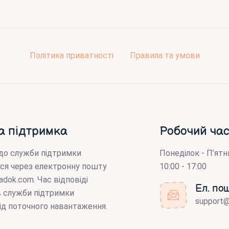
Політика приватності
Правила та умови
а підтримка
Робочий час
до служби підтримки
Понеділок - П’ятн
ся через електронну пошту
10:00 - 17:00
adok.com
. Час відповіді
Ел. по
ів служби підтримки
support
ід поточного навантаження.