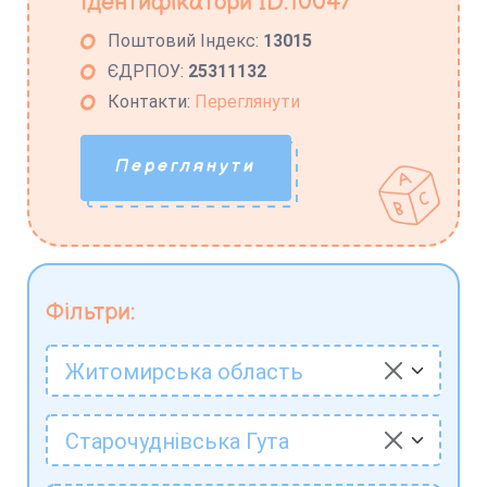
Ідентифікатори ID:10047
Поштовий Індекс:
13015
ЄДРПОУ:
25311132
Контакти:
Переглянути
Переглянути
Фільтри:
Житомирська область
Старочуднівська Гута