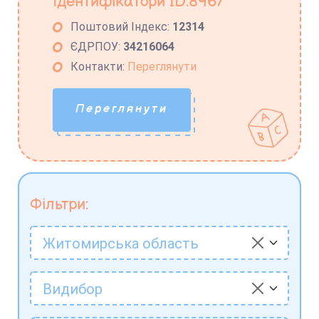
Ідентифікатори ID:8967
Поштовий Індекс:
12314
ЄДРПОУ:
34216064
Контакти:
Переглянути
Переглянути
Фільтри:
Житомирська область
Видибор