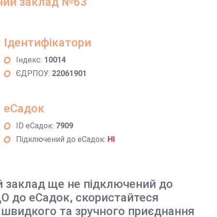
ний заклад №63
Ідентифікатори
Індекс:
10014
ЄДРПОУ:
22061901
еСадок
ID еСадок:
7909
Підключений до еСадок:
НІ
й заклад ще не підключений до
О до еСадок, скористайтеся
 швидкого та зручного приєднання