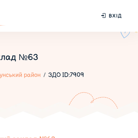
ВХІД
клад №63
унський район
ЗДО ID:7909