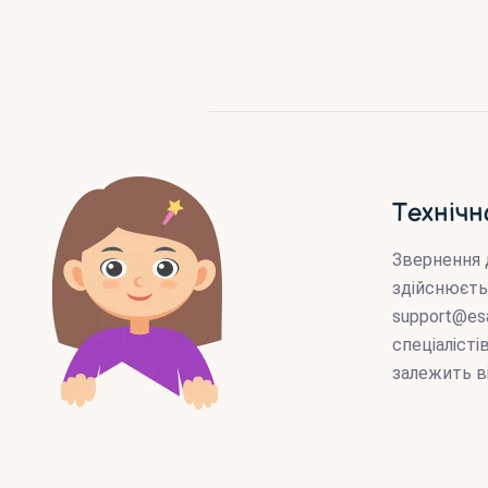
Технічн
Звернення 
здійснюєть
support@es
спеціаліст
залежить в