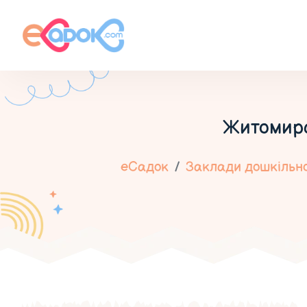
Житомир
еСадок
Заклади дошкільної