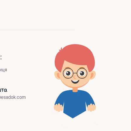
:
иця
шта
@esadok.com