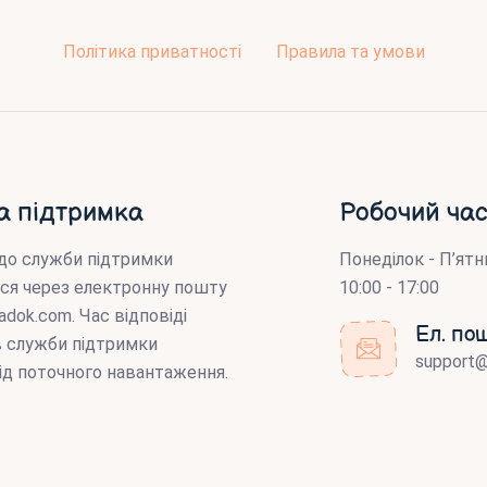
Політика приватності
Правила та умови
а підтримка
Робочий час
до служби підтримки
Понеділок - П’ятн
ся через електронну пошту
10:00 - 17:00
adok.com
. Час відповіді
Ел. по
ів служби підтримки
support
ід поточного навантаження.