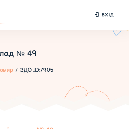
ВХІД
клад № 49
омир
ЗДО ID:7905