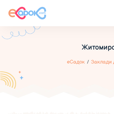
Житомирс
еСадок
Заклади д