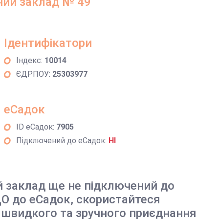
ий заклад № 49
Ідентифікатори
Індекс:
10014
ЄДРПОУ:
25303977
еСадок
ID еСадок:
7905
Підключений до еСадок:
НІ
й заклад ще не підключений до
О до еСадок, скористайтеся
 швидкого та зручного приєднання