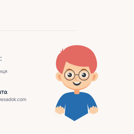
:
иця
шта
@esadok.com