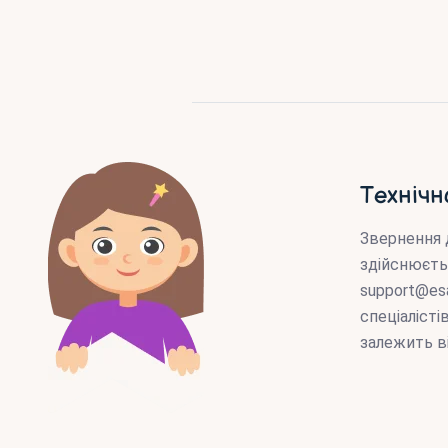
Технічн
Звернення 
здійснюєть
support@es
спеціаліст
залежить в