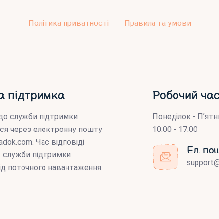
Політика приватності
Правила та умови
а підтримка
Робочий час
до служби підтримки
Понеділок - П’ятн
ся через електронну пошту
10:00 - 17:00
adok.com
. Час відповіді
Ел. по
ів служби підтримки
support
ід поточного навантаження.