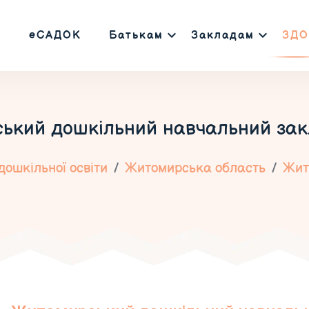
еСАДОК
Батькам
Закладам
ЗДО
ький дошкільний навчальний за
ошкільної освіти
Житомирська область
Жит