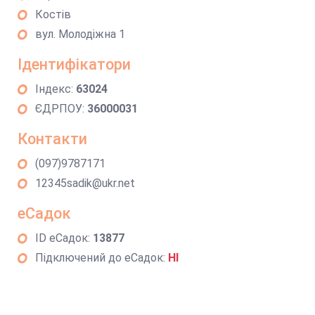
Костів
вул. Молодіжна 1
Ідентифікатори
Індекс:
63024
ЄДРПОУ:
36000031
Контакти
(097)9787171
12345sadik@ukr.net
еСадок
ID еСадок:
13877
Підключений до еСадок:
НІ