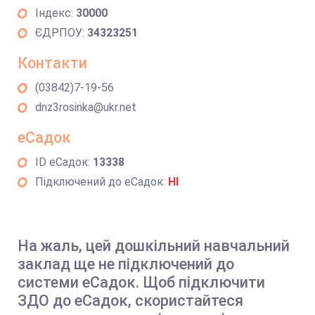
Індекс:
30000
ЄДРПОУ:
34323251
Контакти
(03842)7-19-56
dnz3rosinka@ukr.net
еСадок
ID еСадок:
13338
Підключений до еСадок:
НІ
На жаль, цей дошкільний навчальний
заклад ще не підключений до
системи еСадок. Щоб підключити
ЗДО до еСадок, скористайтеся