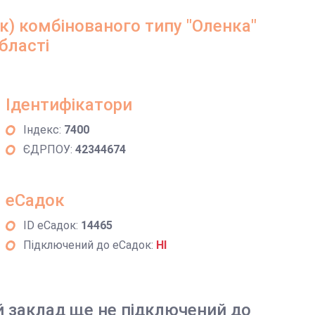
к) комбінованого типу "Оленка"
бласті
Ідентифікатори
Індекс:
7400
ЄДРПОУ:
42344674
еСадок
ID еСадок:
14465
Підключений до еСадок:
НІ
й заклад ще не підключений до