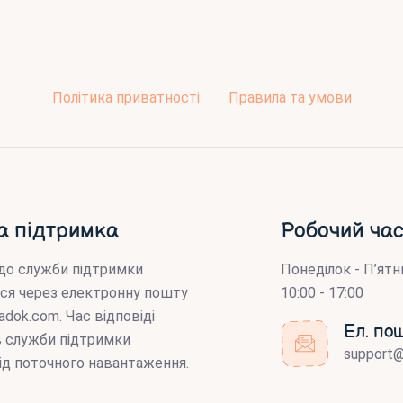
Політика приватності
Правила та умови
а підтримка
Робочий час
до служби підтримки
Понеділок - П’ятн
ся через електронну пошту
10:00 - 17:00
adok.com
. Час відповіді
Ел. по
ів служби підтримки
support
ід поточного навантаження.