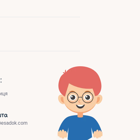
:
иця
шта
@esadok.com