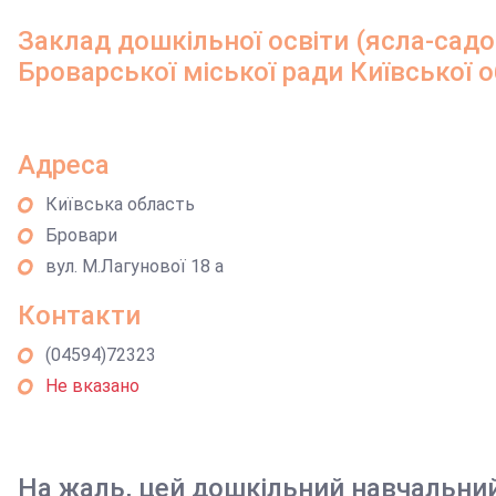
Заклад дошкільної освіти (ясла-садо
Броварської міської ради Київської о
Адреса
Київська область
Бровари
вул. М.Лагунової 18 а
Контакти
(04594)72323
Не вказано
На жаль, цей дошкільний навчальни