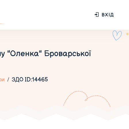
ВХІД
пу "Оленка" Броварської
ри
ЗДО ID:14465