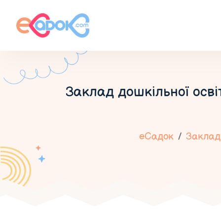
Заклад дошкільної осві
еСадок
Заклади