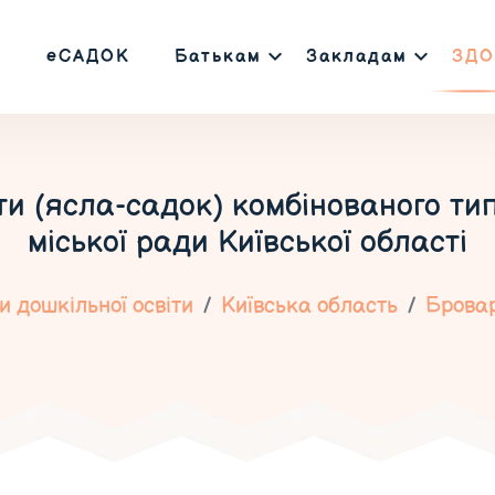
еСАДОК
Батькам
Закладам
ЗДО
ти (ясла-садок) комбінованого ти
міської ради Київської області
 дошкільної освіти
Київська область
Брова