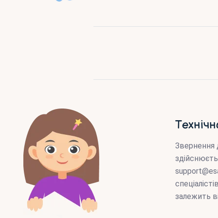
Технічн
Звернення 
здійснюєть
support@es
спеціаліст
залежить в